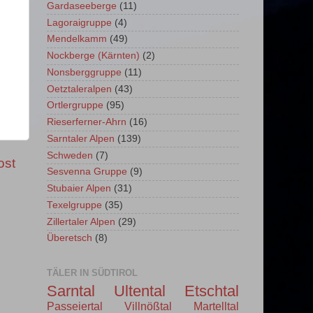
Gardaseeberge
(11)
Lagoraigruppe
(4)
Mendelkamm
(49)
Nockberge (Kärnten)
(2)
Nonsberggruppe
(11)
Oetztaleralpen
(43)
Ortlergruppe
(95)
Rieserferner-Ahrn
(16)
Sarntaler Alpen
(139)
Schweden
(7)
ost
Sesvenna Gruppe
(9)
Stubaier Alpen
(31)
Texelgruppe
(35)
Zillertaler Alpen
(29)
Überetsch
(8)
TÄLER IN SÜDTIROL
Sarntal
Ultental
Etschtal
Passeiertal
Villnößtal
Martelltal