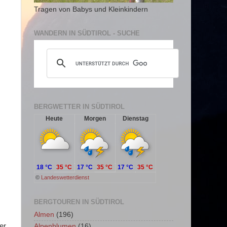
Tragen von Babys und Kleinkindern
WANDERN IN SÜDTIROL - SUCHE
BERGWETTER IN SÜDTIROL
Heute
Morgen
Dienstag
18 °C
35 °C
17 °C
35 °C
17 °C
35 °C
©
Landeswetterdienst
BERGTOUREN IN SÜDTIROL
Almen
(196)
er
Alpenblumen
(16)