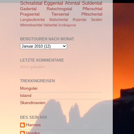
Schnalstal
Eggental
Ahrntal
Suldental
Gadertal
Ratschingstal
Pflerschtal
Pragsertal
Tiersertal
Pfitschertal
Langtauferertal
Matschertal
Rojental
Sexten
Winnebachtal
Valsertal
Schlinigertal
BERGTOUREN NACH MONAT
LETZTE KOMMENTARE
Wird geladen...
TREKKINGREISEN
Mongolei
Island
Skandinavien
DES SEIN MIR
Hannes
Monika