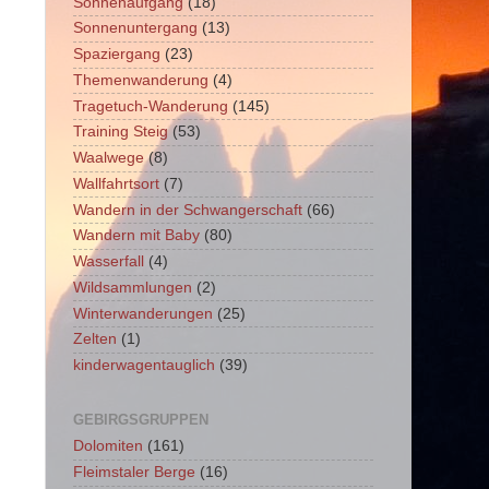
Sonnenaufgang
(18)
Sonnenuntergang
(13)
Spaziergang
(23)
Themenwanderung
(4)
Tragetuch-Wanderung
(145)
Training Steig
(53)
Waalwege
(8)
Wallfahrtsort
(7)
Wandern in der Schwangerschaft
(66)
Wandern mit Baby
(80)
Wasserfall
(4)
Wildsammlungen
(2)
Winterwanderungen
(25)
Zelten
(1)
kinderwagentauglich
(39)
GEBIRGSGRUPPEN
Dolomiten
(161)
Fleimstaler Berge
(16)