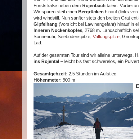
Forststraße neben dem
Rojenbach
talein. Vorbei 
Wir spuren steil einen
Bergrücken
hinauf (links vo
wird windstill. Nun sanfter stets den breiten Grat e
Gipfelhang
(Vorsicht bei Lawinengefahr) hinauf in
Inneren Nockenkopfes
, 2768 m. Landschaftlich se
Sonnenuhr, Seebödenspitze,
Vallungspitze
, Grionko
Lad.
Auf der gesamten Tour sind wir alleine unterwegs. 
ins Rojental
– leicht bis fast schwerelos, ein Pulver
Gesamtgehzeit
: 2,5 Stunden im Aufstieg
Höhenmeter
: 900 m
E