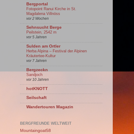
Bergportal
Fotopoint Ranui Kirche in St.
Magdalena Villnöss
vor 2 Wochen
Sehnsucht Berge
Peilstein, 2542 m
vor 5 Jahren
Sulden am Ortler
Herba Alpina – Festival der Alpinen
Kräutertee-Kultur
vor 7 Jahren
Bergzeckn
Sandjoch
vor 10 Jahren
hotKNOTT
Seilschaft
Wandertouren Magazin
BERGFREUNDE WELTWEIT
Mountaingoat58