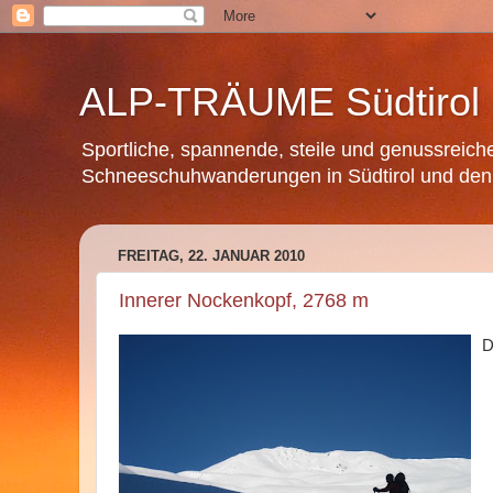
ALP-TRÄUME Südtirol
Sportliche, spannende, steile und genussreic
Schneeschuhwanderungen in Südtirol und den A
FREITAG, 22. JANUAR 2010
Innerer Nockenkopf, 2768 m
D