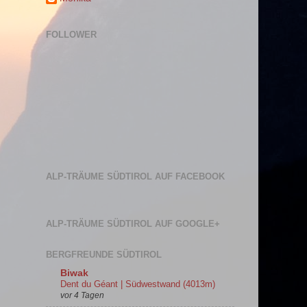
FOLLOWER
ALP-TRÄUME SÜDTIROL AUF FACEBOOK
ALP-TRÄUME SÜDTIROL AUF GOOGLE+
BERGFREUNDE SÜDTIROL
Biwak
Dent du Géant | Südwestwand (4013m)
vor 4 Tagen