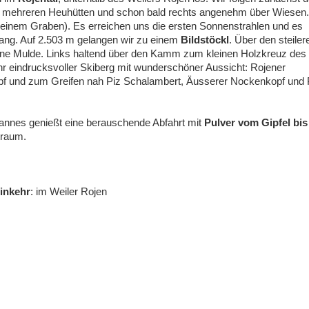
an mehreren Heuhütten und schon bald rechts angenehm über Wiesen.
n einem Graben). Es erreichen uns die ersten Sonnenstrahlen und es
ntlang. Auf 2.503 m gelangen wir zu einem
Bildstöckl
. Über den steiler
 eine Mulde. Links haltend über den Kamm zum kleinen Holzkreuz des
hr eindrucksvoller Skiberg mit wunderschöner Aussicht: Rojener
pf und zum Greifen nah Piz Schalambert, Äusserer Nockenkopf und 
Hannes genießt eine berauschende Abfahrt mit
Pulver vom Gipfel bis
traum.
inkehr
: im Weiler Rojen