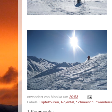
erwandert von
Monika
um
20:53
Labels:
Gipfeltouren
,
Rojental
,
Schneeschuhwanderu
1 Kommentar: